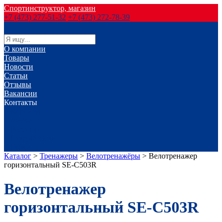
Спортинструктор, магазин
+7 (473) 277-51-32
+7 (473) 272-78-39
О компании
Товары
Новости
Статьи
Отзывы
Вакансии
Контакты
г. Воронеж
г. Лиски
г. Россошь
г. Старый Оскол
г. Губкин
Каталог
>
Тренажеры
>
Велотренажёры
>
Велотренажер
горизонтальный SE-C503R
Велотренажер
горизонтальный SE-C503R