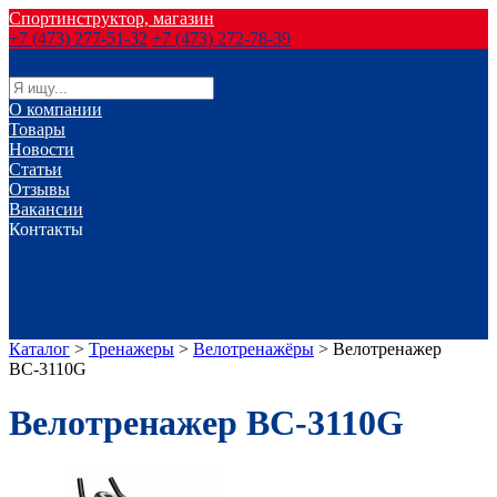
Спортинструктор, магазин
+7 (473) 277-51-32
+7 (473) 272-78-39
О компании
Товары
Новости
Статьи
Отзывы
Вакансии
Контакты
г. Воронеж
г. Лиски
г. Россошь
г. Старый Оскол
г. Губкин
Каталог
>
Тренажеры
>
Велотренажёры
>
Велотренажер
ВС-3110G
Велотренажер ВС-3110G