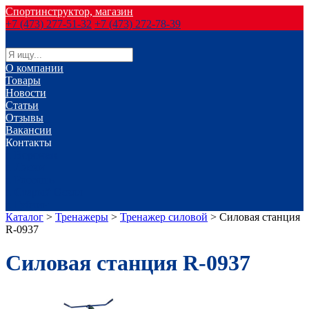
Спортинструктор, магазин
+7 (473) 277-51-32
+7 (473) 272-78-39
О компании
Товары
Новости
Статьи
Отзывы
Вакансии
Контакты
г. Воронеж
г. Лиски
г. Россошь
г. Старый Оскол
г. Губкин
Каталог
>
Тренажеры
>
Тренажер силовой
>
Силовая станция
R-0937
Силовая станция R-0937