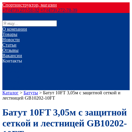
Спортинструктор, магазин
+7 (473) 277-51-32
+7 (473) 272-78-39
О компании
Товары
Новости
Статьи
Отзывы
Вакансии
Контакты
г. Воронеж
г. Лиски
г. Россошь
г. Старый Оскол
г. Губкин
Каталог
>
Батуты
>
Батут 10FT 3,05м с защитной сеткой и
лестницей GB10202-10FT
Батут 10FT 3,05м с защитной
сеткой и лестницей GB10202-