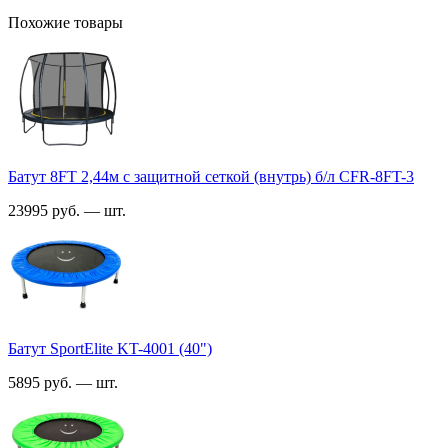
Похожие товары
Батут 8FT 2,44м с защитной сеткой (внутрь) б/л CFR-8FT-3
23995 руб. — шт.
Батут SportElite KT-4001 (40")
5895 руб. — шт.