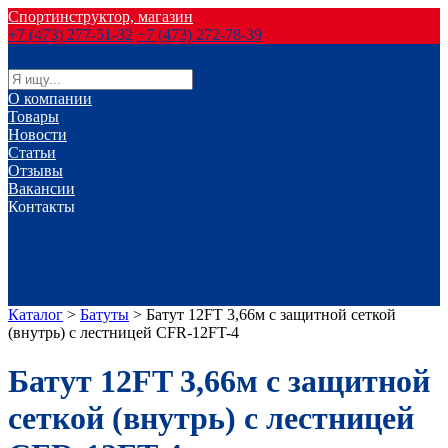
Спортинструктор, магазин
+7 (473) 277-51-32
+7 (473) 272-78-39
О компании
Товары
Новости
Статьи
Отзывы
Вакансии
Контакты
г. Воронеж
г. Лиски
г. Россошь
г. Старый Оскол
г. Губкин
Каталог
>
Батуты
>
Батут 12FT 3,66м с защитной сеткой
(внутрь) с лестницей CFR-12FT-4
Батут 12FT 3,66м с защитной
сеткой (внутрь) с лестницей