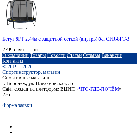
Батут 8FT 2,44м с защитной сеткой (внутрь) б/л CFR-8FT-3
23995 руб. — шт.
О компании
Товары
Новости
Статьи
Отзывы
Вакансии
Контакты
© 2019—2026
Спортинструктор, магазин
Спортивные магазины
г. Воронеж, ул. Плехановская, 35
Сайт создан на платформе ВЦИП «
ЧТО-ГДЕ-ПОЧЁМ
»
226
Форма заявки