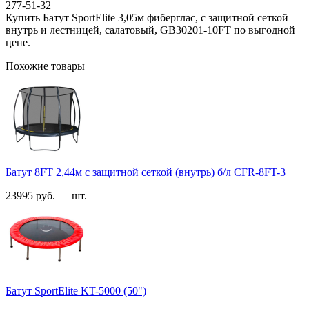
277-51-32
Купить Батут SportElite 3,05м фиберглас, с защитной сеткой
внутрь и лестницей, салатовый, GB30201-10FT по выгодной
цене.
Похожие товары
Батут 8FT 2,44м с защитной сеткой (внутрь) б/л CFR-8FT-3
23995 руб. — шт.
Батут SportElite KT-5000 (50")