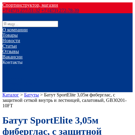
Спортинструктор, магазин
+7 (473) 277-51-32
+7 (473) 272-78-39
О компании
Товары
Новости
Статьи
Отзывы
Вакансии
Контакты
г. Воронеж
г. Лиски
г. Россошь
г. Старый Оскол
г. Губкин
Каталог
>
Батуты
>
Батут SportElite 3,05м фиберглас, с
защитной сеткой внутрь и лестницей, салатовый, GB30201-
10FT
Батут SportElite 3,05м
фиберглас, с защитной