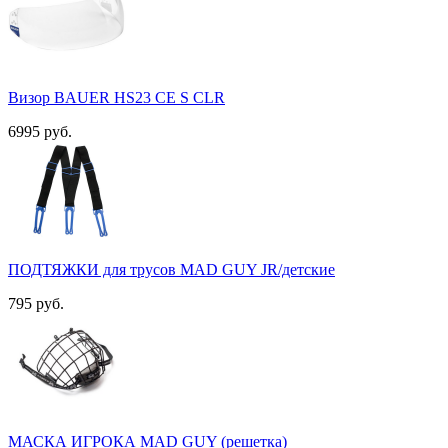
Визор BAUER HS23 CE S CLR
6995 руб.
ПОДТЯЖКИ для трусов MAD GUY JR/детские
795 руб.
МАСКА ИГРОКА MAD GUY (решетка)