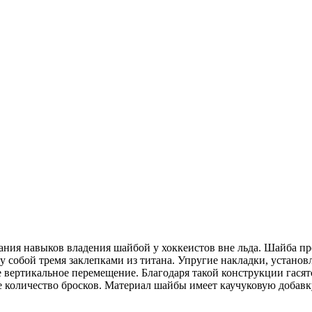
ия навыков владения шайбой у хоккеистов вне льда. Шайба пре
у собой тремя заклепками из титана. Упругие накладки, устано
 вертикальное перемещение. Благодаря такой конструкции гася
количество бросков. Материал шайбы имеет каучуковую добавку,