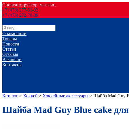
Спортинструктор, магазин
+7 (473) 277-51-32
+7 (473) 272-78-39
О компании
Товары
Новости
Статьи
Отзывы
Вакансии
Контакты
г. Воронеж
г. Лиски
г. Россошь
г. Старый Оскол
г. Губкин
Каталог
>
Хоккей
>
Хоккейные аксессуары
>
Шайба Mad Guy Bl
Шайба Mad Guy Blue cake для