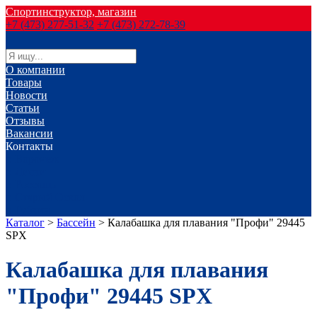
Спортинструктор, магазин
+7 (473) 277-51-32
+7 (473) 272-78-39
О компании
Товары
Новости
Статьи
Отзывы
Вакансии
Контакты
г. Воронеж
г. Лиски
г. Россошь
г. Старый Оскол
г. Губкин
Каталог
>
Бассейн
>
Калабашка для плавания "Профи" 29445
SPX
Калабашка для плавания
"Профи" 29445 SPX