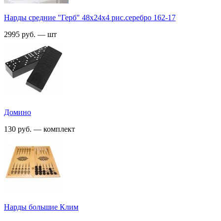
Нарды средние "Герб" 48х24х4 рис.серебро 162-17
2995 руб. — шт
Домино
130 руб. — комплект
Нарды большие Клим