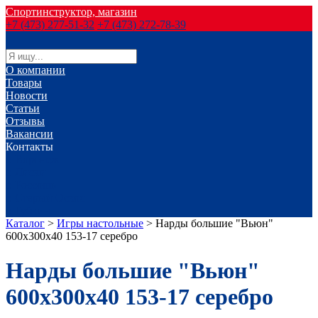
Спортинструктор, магазин
+7 (473) 277-51-32
+7 (473) 272-78-39
О компании
Товары
Новости
Статьи
Отзывы
Вакансии
Контакты
г. Воронеж
г. Лиски
г. Россошь
г. Старый Оскол
г. Губкин
Каталог
>
Игры настольные
>
Нарды большие "Вьюн"
600х300х40 153-17 серебро
Нарды большие "Вьюн"
600х300х40 153-17 серебро