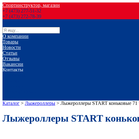
Спортинструктор, магазин
+7 (473) 277-51-32
+7 (473) 272-78-39
О компании
Товары
Новости
Статьи
Отзывы
Вакансии
Контакты
г. Воронеж
г. Лиски
г. Россошь
г. Старый Оскол
г. Губкин
Каталог
>
Лыжероллеры
>
Лыжероллеры START коньковые 71 
Лыжероллеры START коньков