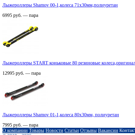
Лыжероллеры Shamov 00-1,колеса 71х30мм,полиуретан
6995 руб. — пара
Лыжероллеры START коньковые 80 резиновые колеса,оригина
12995 руб. — пара
Лыжероллеры Shamov 01-1,колеса 80х30мм, полиуретан
7995 руб. — пара
О компании
Товары
Новости
Статьи
Отзывы
Вакансии
Контак