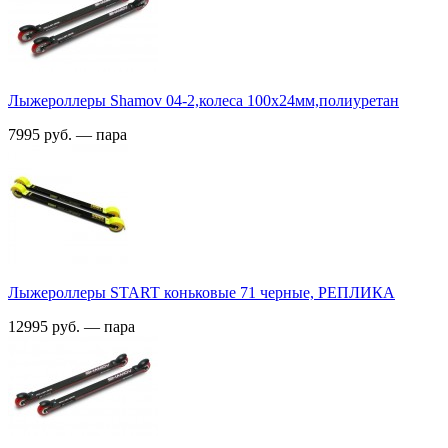
Лыжероллеры Shamov 04-2,колеса 100х24мм,полиуретан
7995 руб. — пара
Лыжероллеры START коньковые 71 черные, РЕПЛИКА
12995 руб. — пара