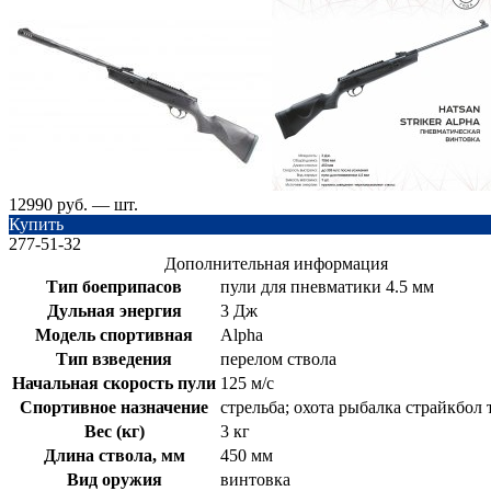
12990 руб. — шт.
Купить
277-51-32
Дополнительная информация
Тип боеприпасов
пули для пневматики 4.5 мм
Дульная энергия
3 Дж
Модель спортивная
Alpha
Тип взведения
перелом ствола
Начальная скорость пули
125 м/с
Спортивное назначение
стрельба; охота рыбалка страйкбол
Вес (кг)
3 кг
Длина ствола, мм
450 мм
Вид оружия
винтовка