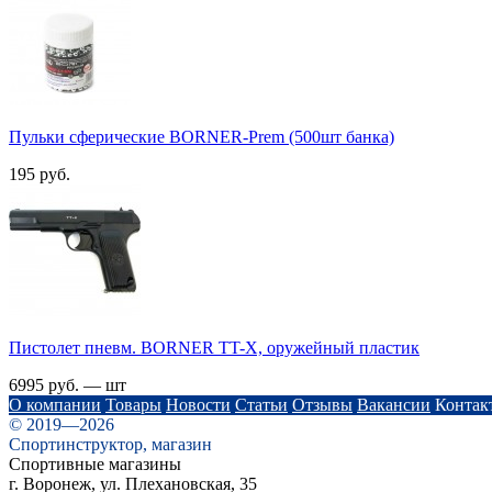
Пульки сферические BORNER-Prem (500шт банка)
195 руб.
Пистолет пневм. BORNER TT-X, оружейный пластик
6995 руб. — шт
О компании
Товары
Новости
Статьи
Отзывы
Вакансии
Контак
© 2019—2026
Спортинструктор, магазин
Спортивные магазины
г. Воронеж, ул. Плехановская, 35