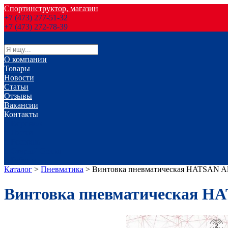
Спортинструктор, магазин
+7 (473) 277-51-32
+7 (473) 272-78-39
О компании
Товары
Новости
Статьи
Отзывы
Вакансии
Контакты
г. Воронеж
г. Лиски
г. Россошь
г. Старый Оскол
г. Губкин
Каталог
>
Пневматика
>
Винтовка пневматическая HATSAN A
Винтовка пневматическая H