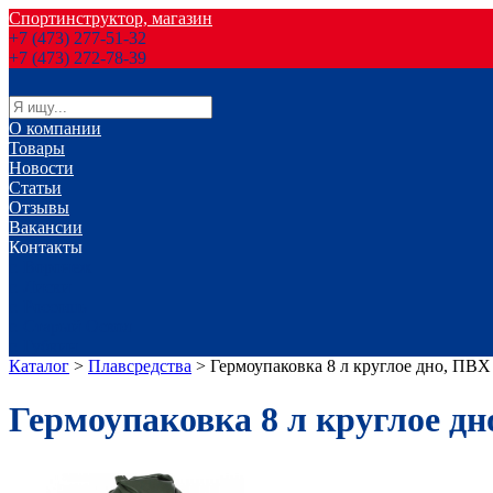
Спортинструктор, магазин
+7 (473) 277-51-32
+7 (473) 272-78-39
О компании
Товары
Новости
Статьи
Отзывы
Вакансии
Контакты
г. Воронеж
г. Лиски
г. Россошь
г. Старый Оскол
г. Губкин
Каталог
>
Плавсредства
>
Гермоупаковка 8 л круглое дно, ПВХ
Гермоупаковка 8 л круглое дн