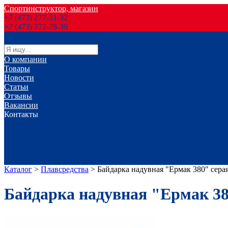
Спортинструктор, магазин
+7 (473) 277-51-32
+7 (473) 272-78-39
О компании
Товары
Новости
Статьи
Отзывы
Вакансии
Контакты
г. Воронеж
г. Лиски
г. Россошь
г. Старый Оскол
г. Губкин
Каталог
>
Плавсредства
>
Байдарка надувная "Ермак 380" сера
Байдарка надувная "Ермак 38