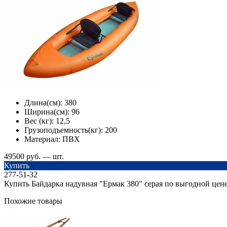
Длина(см):
380
Ширина(см):
96
Вес (кг):
12,5
Грузоподъемность(кг):
200
Материал:
ПВХ
49500 руб. — шт.
Купить
277-51-32
Купить Байдарка надувная "Ермак 380" серая по выгодной цене
Похожие товары