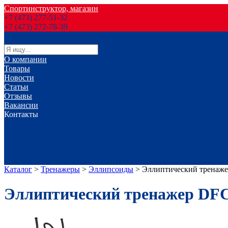
Спортинструктор, магазин
+7 (473) 277-51-32
+7 (473) 272-78-39
О компании
Товары
Новости
Статьи
Отзывы
Вакансии
Контакты
г. Воронеж
г. Лиски
г. Россошь
г. Старый Оскол
г. Губкин
Каталог
>
Тренажеры
>
Эллипсоиды
>
Эллиптический тренаже
Эллиптический тренажер DFC 