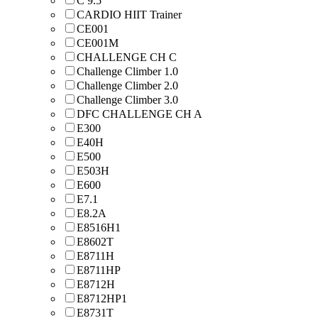
C 9.5
CARDIO HIIT Trainer
CE001
CE001M
CHALLENGE CH С
Challenge Climber 1.0
Challenge Climber 2.0
Challenge Climber 3.0
DFC CHALLENGE CH A
E300
E40H
E500
E503H
E600
E7.1
E8.2A
E8516H1
E8602T
E8711H
E8711HP
E8712H
E8712HP1
E8731T