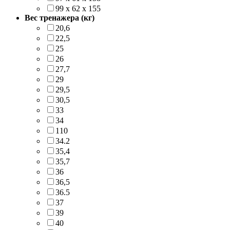
99 х 62 х 155
Вес тренажера (кг)
20,6
22,5
25
26
27,7
29
29,5
30,5
33
34
110
34.2
35,4
35,7
36
36,5
36.5
37
39
40