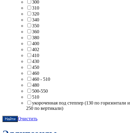
300
310
320
340
350
360
380
400
402
410
430
450
460
460 - 510
480
500-550
510
укороченная под степпер (130 по горизонтали и
250 по вертикали)
Очистить
Найти