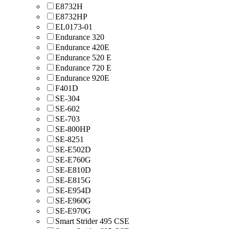
E8732H
E8732HP
EL0173-01
Endurance 320
Endurance 420E
Endurance 520 E
Endurance 720 E
Endurance 920E
F401D
SE-304
SE-602
SE-703
SE-800HP
SE-8251
SE-E502D
SE-E760G
SE-E810D
SE-E815G
SE-E954D
SE-E960G
SE-E970G
Smart Strider 495 CSE