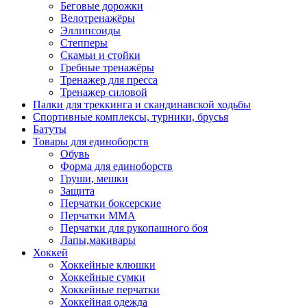
Беговые дорожки
Велотренажёры
Эллипсоиды
Степперы
Скамьи и стойки
Гребные тренажёры
Тренажер для пресса
Тренажер силовой
Палки для треккинга и скандинавской ходьбы
Спортивные комплексы, турники, брусья
Батуты
Товары для единоборств
Обувь
Форма для единоборств
Груши, мешки
Защита
Перчатки боксерские
Перчатки ММА
Перчатки для рукопашного боя
Лапы,макивары
Хоккей
Хоккейные клюшки
Хоккейные сумки
Хоккейные перчатки
Хоккейная одежда