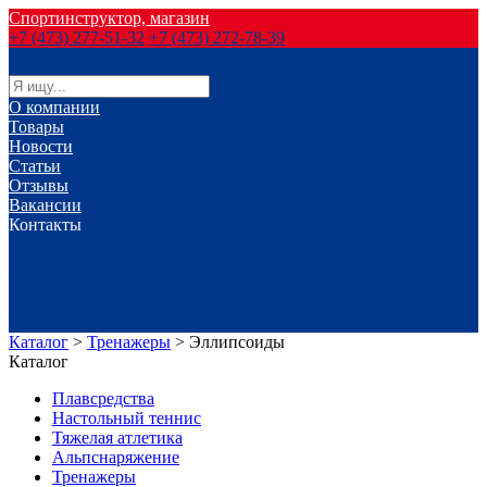
Спортинструктор, магазин
+7 (473) 277-51-32
+7 (473) 272-78-39
О компании
Товары
Новости
Статьи
Отзывы
Вакансии
Контакты
г. Воронеж
г. Лиски
г. Россошь
г. Старый Оскол
г. Губкин
Каталог
>
Тренажеры
>
Эллипсоиды
Каталог
Плавсредства
Настольный теннис
Тяжелая атлетика
Альпснаряжение
Тренажеры