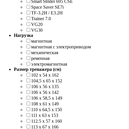
Smart Strider 695 CSE
Space Saver SE7i
TF-3.2H / E3.2H
Trainer 7.0
VG20
VG30
Нагрузка
магнитная
магнитная с электроприводом
механическая
ременная
электромагнитная
Размер тренажера (см)
102 х 54 х 162
104,5 х 65 х 152
106 х 56 х 135
106 х 56 х 142
106 х 58,5 х 149
108 х 61 х 149
110 x 64,5 x 150
111 х 63 х 153
112.5 x 57 x 160
113 х 67 х 166