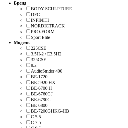
Бренд
BODY SCULPTURE
DFC
INFINITI
NORDICTRACK
PRO-FORM
Sport Elite
Модель
225CSE
3.5H-2 / E3.5H2
325CSE
8.2
AudioStrider 400
BE-1720
BE-5920 HХ
BE-6700 H
BE-6760GJ
BE-6790G
BE-6800
BE-7200GHKG-HB
C 5.5
C 7.5