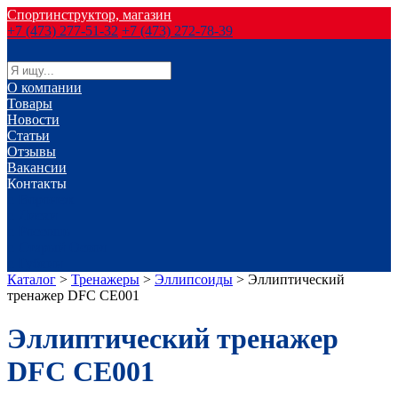
Спортинструктор, магазин
+7 (473) 277-51-32
+7 (473) 272-78-39
О компании
Товары
Новости
Статьи
Отзывы
Вакансии
Контакты
г. Воронеж
г. Лиски
г. Россошь
г. Старый Оскол
г. Губкин
Каталог
>
Тренажеры
>
Эллипсоиды
>
Эллиптический
тренажер DFC CE001
Эллиптический тренажер
DFC CE001