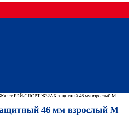
Жилет РЭЙ-СПОРТ Ж32АХ защитный 46 мм взрослый M
щитный 46 мм взрослый M