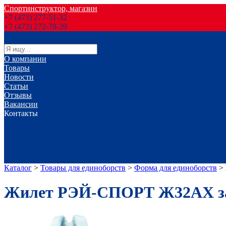
Спортинструктор, магазин
+7 (473) 277-51-32
+7 (473) 272-78-39
О компании
Товары
Новости
Статьи
Отзывы
Вакансии
Контакты
г. Воронеж
г. Лиски
г. Россошь
г. Старый Оскол
г. Губкин
Каталог
>
Товары для единоборств
>
Форма для единоборств
>
Жилет РЭЙ-СПОРТ Ж32АХ за