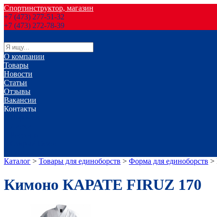
Спортинструктор, магазин
+7 (473) 277-51-32
+7 (473) 272-78-39
О компании
Товары
Новости
Статьи
Отзывы
Вакансии
Контакты
г. Воронеж
г. Лиски
г. Россошь
г. Старый Оскол
г. Губкин
Каталог
>
Товары для единоборств
>
Форма для единоборств
>
Кимоно КАРАТЕ FIRUZ 170