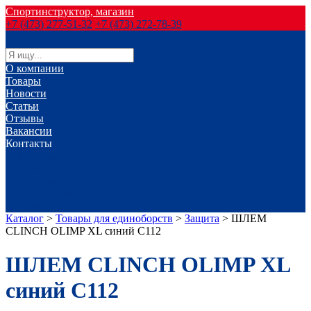
Спортинструктор, магазин
+7 (473) 277-51-32
+7 (473) 272-78-39
О компании
Товары
Новости
Статьи
Отзывы
Вакансии
Контакты
г. Воронеж
г. Лиски
г. Россошь
г. Старый Оскол
г. Губкин
Каталог
>
Товары для единоборств
>
Защита
>
ШЛЕМ
CLINCH OLIMP XL синий С112
ШЛЕМ CLINCH OLIMP XL
синий С112