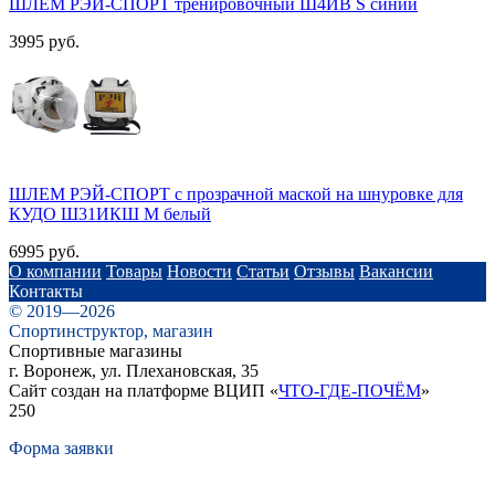
ШЛЕМ РЭЙ-СПОРТ тренировочный Ш4ИВ S синий
3995 руб.
ШЛЕМ РЭЙ-СПОРТ с прозрачной маской на шнуровке для
КУДО Ш31ИКШ M белый
6995 руб.
О компании
Товары
Новости
Статьи
Отзывы
Вакансии
Контакты
© 2019—2026
Спортинструктор, магазин
Спортивные магазины
г. Воронеж, ул. Плехановская, 35
Сайт создан на платформе ВЦИП «
ЧТО-ГДЕ-ПОЧЁМ
»
250
Форма заявки