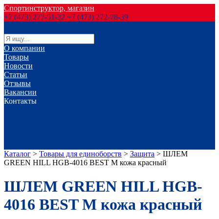
Спортинструктор, магазин
+7 (473) 277-51-32
+7 (473) 272-78-39
О компании
Товары
Новости
Статьи
Отзывы
Вакансии
Контакты
г. Воронеж
г. Лиски
г. Россошь
г. Старый Оскол
г. Губкин
Каталог
>
Товары для единоборств
>
Защита
>
ШЛЕМ
GREEN HILL HGB-4016 BEST M кожа красный
ШЛЕМ GREEN HILL HGB-
4016 BEST M кожа красный