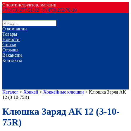
Спортинструктор, магазин
+7 (473) 277-51-32
+7 (473) 272-78-39
О компании
Товары
Новости
Статьи
Отзывы
Вакансии
Контакты
г. Воронеж
г. Лиски
г. Россошь
г. Старый Оскол
г. Губкин
Каталог
>
Хоккей
>
Хоккейные клюшки
>
Клюшка Заряд АК
12 (3-10-75R)
Клюшка Заряд АК 12 (3-10-
75R)