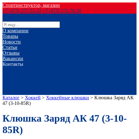
Спортинструктор, магазин
+7 (473) 277-51-32
+7 (473) 272-78-39
О компании
Товары
Новости
Статьи
Отзывы
Вакансии
Контакты
г. Воронеж
г. Лиски
г. Россошь
г. Старый Оскол
г. Губкин
Каталог
>
Хоккей
>
Хоккейные клюшки
>
Клюшка Заряд АК
47 (3-10-85R)
Клюшка Заряд АК 47 (3-10-
85R)