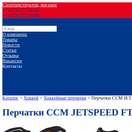
Спортинструктор, магазин
+7 (473) 277-51-32
+7 (473) 272-78-39
О компании
Товары
Новости
Статьи
Отзывы
Вакансии
Контакты
г. Воронеж
г. Лиски
г. Россошь
г. Старый Оскол
г. Губкин
Каталог
>
Хоккей
>
Хоккейные перчатки
>
Перчатки ССМ JET
Перчатки ССМ JETSPEED FT1