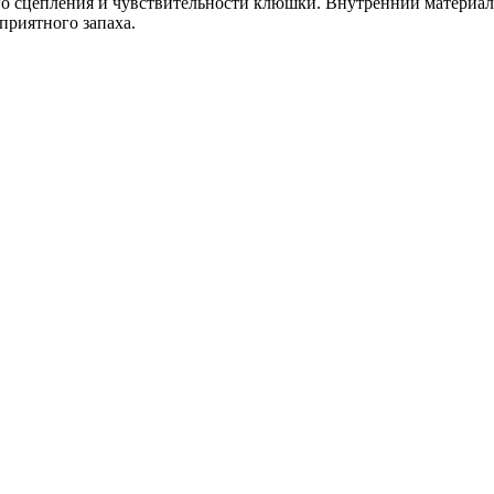
его сцепления и чувствительности клюшки. Внутренний матери
приятного запаха.