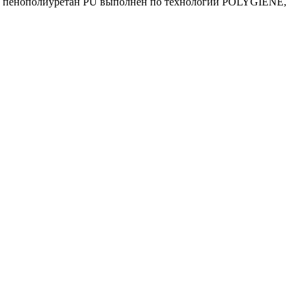
ал пенополиуретан PU выполнен по технологии POLYGIENE,