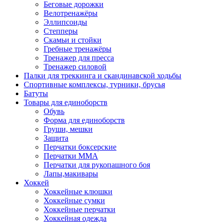
Беговые дорожки
Велотренажёры
Эллипсоиды
Степперы
Скамьи и стойки
Гребные тренажёры
Тренажер для пресса
Тренажер силовой
Палки для треккинга и скандинавской ходьбы
Спортивные комплексы, турники, брусья
Батуты
Товары для единоборств
Обувь
Форма для единоборств
Груши, мешки
Защита
Перчатки боксерские
Перчатки ММА
Перчатки для рукопашного боя
Лапы,макивары
Хоккей
Хоккейные клюшки
Хоккейные сумки
Хоккейные перчатки
Хоккейная одежда