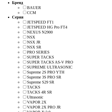
Бренд
BAUER
CCM
Серия
JETSPEED FT1
JETSPEED HG Pro FT4
NEXUS N2900
NSX
NSX JR
NSX SR
PRO SERIES
SUPER TACKS
SUPER TACKS AS-V PRO
SUPREME ULTRASONIC
Supreme 2S PRO YTH
Supreme 3S PRO SR
Supreme S29 SR
TACKS
TACKS 4R SR
Ultrasonic
VAPOR 2X
VAPOR 2X PRO JR