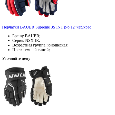
Перчатки BAUER Supreme 3S INT р-р 12"чер/крас
Бренд: BAUER;
Серия: NSX JR;
Возрастная группа: юношеская;
Цвет: темный синий;
Уточняйте цену