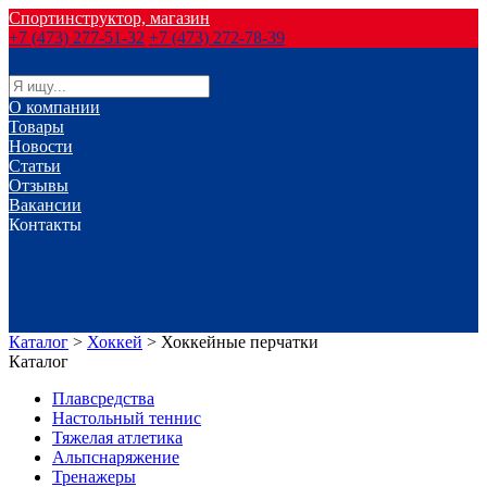
Спортинструктор, магазин
+7 (473) 277-51-32
+7 (473) 272-78-39
О компании
Товары
Новости
Статьи
Отзывы
Вакансии
Контакты
г. Воронеж
г. Лиски
г. Россошь
г. Старый Оскол
г. Губкин
Каталог
>
Хоккей
>
Хоккейные перчатки
Каталог
Плавсредства
Настольный теннис
Тяжелая атлетика
Альпснаряжение
Тренажеры