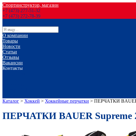
Спортинструктор, магазин
+7 (473) 277-51-32
+7 (473) 272-78-39
О компании
Товары
Новости
Статьи
Отзывы
Вакансии
Контакты
г. Воронеж
г. Лиски
г. Россошь
г. Старый Оскол
г. Губкин
Каталог
>
Хоккей
>
Хоккейные перчатки
>
ПЕРЧАТКИ BAUER 
ПЕРЧАТКИ BAUER Supreme 