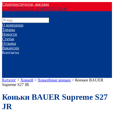
Спортинструктор, магазин
+7 (473) 277-51-32
+7 (473) 272-78-39
О компании
Товары
Новости
Статьи
Отзывы
Вакансии
Контакты
г. Воронеж
г. Лиски
г. Россошь
г. Старый Оскол
г. Губкин
Каталог
>
Хоккей
>
Хоккейные коньки
>
Коньки BAUER
Supreme S27 JR
Коньки BAUER Supreme S27
JR