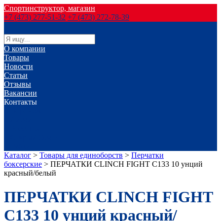
Спортинструктор, магазин
+7 (473) 277-51-32
+7 (473) 272-78-39
О компании
Товары
Новости
Статьи
Отзывы
Вакансии
Контакты
г. Воронеж
г. Лиски
г. Россошь
г. Старый Оскол
г. Губкин
Каталог
>
Товары для единоборств
>
Перчатки
боксерские
>
ПЕРЧАТКИ CLINCH FIGHT C133 10 унций
красный/белый
ПЕРЧАТКИ CLINCH FIGHT
C133 10 унций красный/