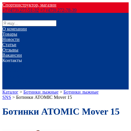
Спортинструктор, магазин
+7 (473) 277-51-32
+7 (473) 272-78-39
О компании
Товары
Новости
Статьи
Отзывы
Вакансии
Контакты
г. Воронеж
г. Лиски
г. Россошь
г. Старый Оскол
г. Губкин
Каталог
>
Ботинки лыжные
>
Ботинки лыжные
SNS
>
Ботинки ATOMIC Mover 15
Ботинки ATOMIC Mover 15