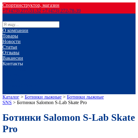
Спортинструктор, магазин
+7 (473) 277-51-32
+7 (473) 272-78-39
О компании
Товары
Новости
Статьи
Отзывы
Вакансии
Контакты
г. Воронеж
г. Лиски
г. Россошь
г. Старый Оскол
г. Губкин
Каталог
>
Ботинки лыжные
>
Ботинки лыжные
SNS
>
Ботинки Salomon S-Lab Skate Pro
Ботинки Salomon S-Lab Skate
Pro