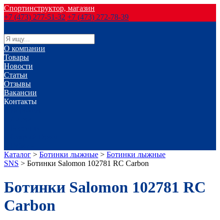
Спортинструктор, магазин
+7 (473) 277-51-32
+7 (473) 272-78-39
О компании
Товары
Новости
Статьи
Отзывы
Вакансии
Контакты
г. Воронеж
г. Лиски
г. Россошь
г. Старый Оскол
г. Губкин
Каталог
>
Ботинки лыжные
>
Ботинки лыжные
SNS
>
Ботинки Salomon 102781 RC Carbon
Ботинки Salomon 102781 RC
Carbon