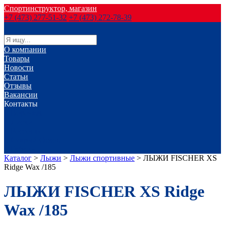
Спортинструктор, магазин
+7 (473) 277-51-32
+7 (473) 272-78-39
О компании
Товары
Новости
Статьи
Отзывы
Вакансии
Контакты
г. Воронеж
г. Лиски
г. Россошь
г. Старый Оскол
г. Губкин
Каталог
>
Лыжи
>
Лыжи спортивные
>
ЛЫЖИ FISCHER XS
Ridge Wax /185
ЛЫЖИ FISCHER XS Ridge
Wax /185