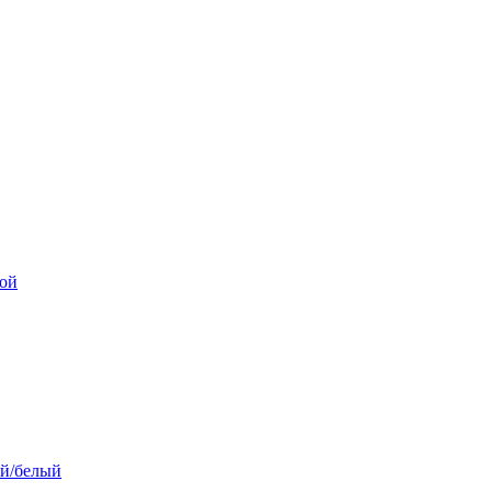
ой
й/белый