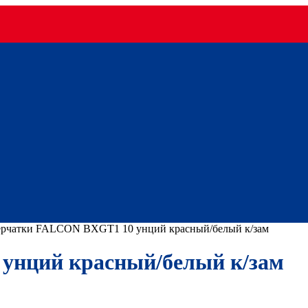
рчатки FALCON BXGТ1 10 унций красный/белый к/зам
унций красный/белый к/зам