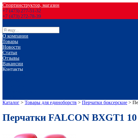
Спортинструктор, магазин
+7 (473) 277-51-32
+7 (473) 272-78-39
О компании
Товары
Новости
Статьи
Отзывы
Вакансии
Контакты
г. Воронеж
г. Лиски
г. Россошь
г. Старый Оскол
г. Губкин
Каталог
>
Товары для единоборств
>
Перчатки боксерские
>
Пе
Перчатки FALCON BXGТ1 10 