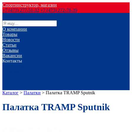
Спортинструктор, магазин
+7 (473) 277-51-32
+7 (473) 272-78-39
О компании
Товары
Новости
Статьи
Отзывы
Вакансии
Контакты
г. Воронеж
г. Лиски
г. Россошь
г. Старый Оскол
г. Губкин
Каталог
>
Палатки
>
Палатка TRАMP Sputnik
Палатка TRАMP Sputnik