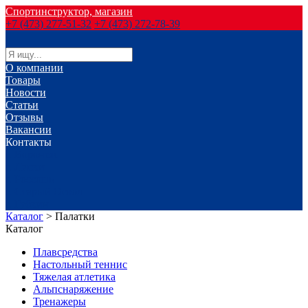
Спортинструктор, магазин
+7 (473) 277-51-32
+7 (473) 272-78-39
О компании
Товары
Новости
Статьи
Отзывы
Вакансии
Контакты
г. Воронеж
г. Лиски
г. Россошь
г. Старый Оскол
г. Губкин
Каталог
>
Палатки
Каталог
Плавсредства
Настольный теннис
Тяжелая атлетика
Альпснаряжение
Тренажеры