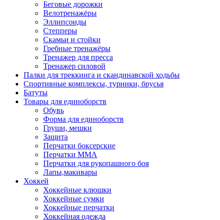
Беговые дорожки
Велотренажёры
Эллипсоиды
Степперы
Скамьи и стойки
Гребные тренажёры
Тренажер для пресса
Тренажер силовой
Палки для треккинга и скандинавской ходьбы
Спортивные комплексы, турники, брусья
Батуты
Товары для единоборств
Обувь
Форма для единоборств
Груши, мешки
Защита
Перчатки боксерские
Перчатки ММА
Перчатки для рукопашного боя
Лапы,макивары
Хоккей
Хоккейные клюшки
Хоккейные сумки
Хоккейные перчатки
Хоккейная одежда