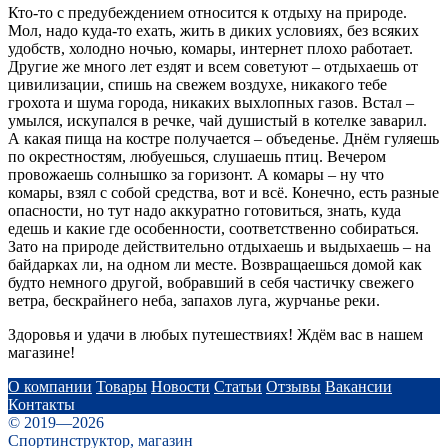
Кто-то с предубеждением относится к отдыху на природе.
Мол, надо куда-то ехать, жить в диких условиях, без всяких
удобств, холодно ночью, комары, интернет плохо работает.
Другие же много лет ездят и всем советуют – отдыхаешь от
цивилизации, спишь на свежем воздухе, никакого тебе
грохота и шума города, никаких выхлопных газов. Встал –
умылся, искупался в речке, чай душистый в котелке заварил.
А какая пища на костре получается – объеденье. Днём гуляешь
по окрестностям, любуешься, слушаешь птиц. Вечером
провожаешь солнышко за горизонт. А комары – ну что
комары, взял с собой средства, вот и всё. Конечно, есть разные
опасности, но тут надо аккуратно готовиться, знать, куда
едешь и какие где особенности, соответственно собираться.
Зато на природе действительно отдыхаешь и выдыхаешь – на
байдарках ли, на одном ли месте. Возвращаешься домой как
будто немного другой, вобравший в себя частичку свежего
ветра, бескрайнего неба, запахов луга, журчанье реки.
Здоровья и удачи в любых путешествиях! Ждём вас в нашем
магазине!
О компании
Товары
Новости
Статьи
Отзывы
Вакансии
Контакты
© 2019—2026
Спортинструктор, магазин