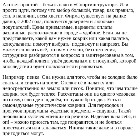
А ответ простой – бежать надо в «Спортинструктор». Или
просто идти, потому что выбор большой, товар, как правило,
есть в наличии, всем хватит. Фирма существует на рынке
давно, с 2002 года, пользуется доверием и любовью
покупателей. Цены приемлемые, варианты оплаты
различные, расположение в городе – удобное. Если вы не
представляете, какой вам нужен коврик или какая палатка,
консультанты помогут выбрать, подскажут и направят. Вы
можете спросить всё, что вам не ясно, без стеснения,
сотрудники разбираются в вопросах и заинтересованы в том,
чтобы каждый клиент ушёл довольным и с покупкой, которой
впоследствии будет пользоваться и радоваться.
Например, пенка. Она нужна для того, чтобы не холодно было
спать или сидеть на земле. Стелют её в палатку или
непосредственно на землю или песок. Понятно, что чем толще
коврик, тем будет теплее. Рассчитаны они на одного человека,
поэтому, если едете вдвоём, то нужно брать два. Есть и
самонадувные туристические коврики. Для переходов и
прогулок придуманы чудесные предметы – сидушки. Такой
небольшой кусочек «пенки» на резинке. Надеваешь на себя, и
оп! – можно присесть там, где понравится, и не бояться
простудиться или запачкаться. Иногда такие даже и в городе
пригодиться могут.