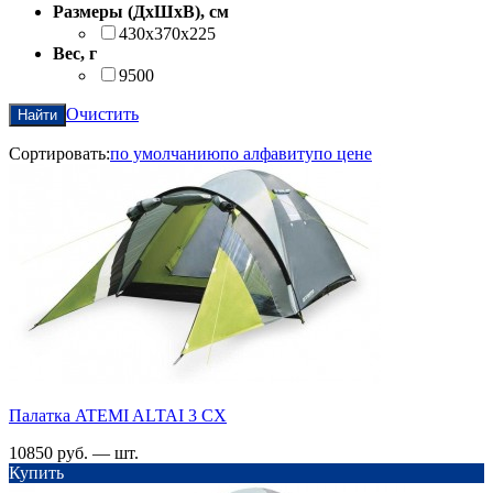
Размеры (ДхШхВ), см
430х370х225
Вес, г
9500
Очистить
Найти
Сортировать:
по умолчанию
по алфавиту
по цене
Палатка ATEMI ALTAI 3 СХ
10850 руб. — шт.
Купить