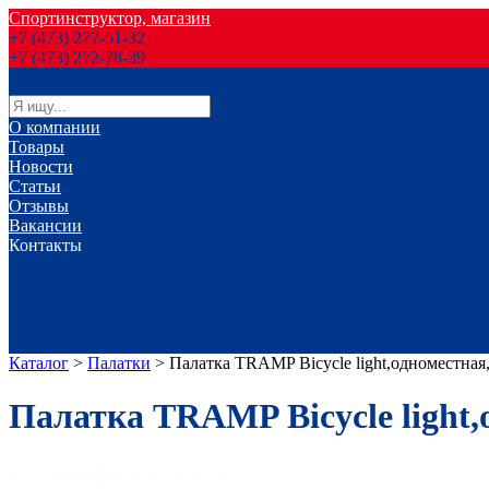
Спортинструктор, магазин
+7 (473) 277-51-32
+7 (473) 272-78-39
О компании
Товары
Новости
Статьи
Отзывы
Вакансии
Контакты
г. Воронеж
г. Лиски
г. Россошь
г. Старый Оскол
г. Губкин
Каталог
>
Палатки
>
Палатка TRAMP Bicycle light,одноместная
Палатка TRAMP Bicycle light,