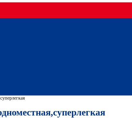
,суперлегкая
одноместная,суперлегкая