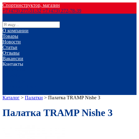
Спортинструктор, магазин
+7 (473) 277-51-32
+7 (473) 272-78-39
О компании
Товары
Новости
Статьи
Отзывы
Вакансии
Контакты
г. Воронеж
г. Лиски
г. Россошь
г. Старый Оскол
г. Губкин
Каталог
>
Палатки
>
Палатка TRАMP Nishe 3
Палатка TRАMP Nishe 3