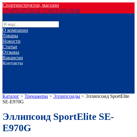
Спортинструктор, магазин
+7 (473) 277-51-32
+7 (473) 272-78-39
О компании
Товары
Новости
Статьи
Отзывы
Вакансии
Контакты
г. Воронеж
г. Лиски
г. Россошь
г. Старый Оскол
г. Губкин
Каталог
>
Тренажеры
>
Эллипсоиды
>
Эллипсоид SportElite
SE-E970G
Эллипсоид SportElite SE-
E970G