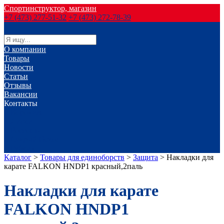
Спортинструктор, магазин
+7 (473) 277-51-32
+7 (473) 272-78-39
О компании
Товары
Новости
Статьи
Отзывы
Вакансии
Контакты
г. Воронеж
г. Лиски
г. Россошь
г. Старый Оскол
г. Губкин
Каталог
>
Товары для единоборств
>
Защита
>
Накладки для
карате FALKON HNDP1 красный,2паль
Накладки для карате
FALKON HNDP1