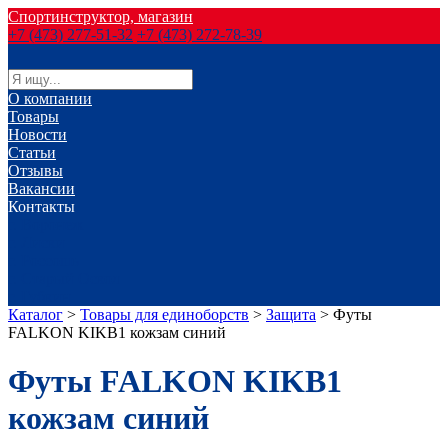
Спортинструктор, магазин
+7 (473) 277-51-32
+7 (473) 272-78-39
О компании
Товары
Новости
Статьи
Отзывы
Вакансии
Контакты
г. Воронеж
г. Лиски
г. Россошь
г. Старый Оскол
г. Губкин
Каталог
>
Товары для единоборств
>
Защита
>
Футы
FALKON KIKB1 кожзам синий
Футы FALKON KIKB1
кожзам синий